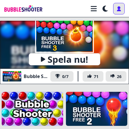
Spela nu!
Bubble Shooter Free 3
0/7
71
26