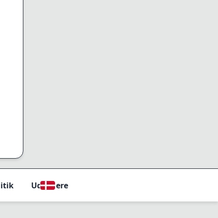
itik
Udviklere