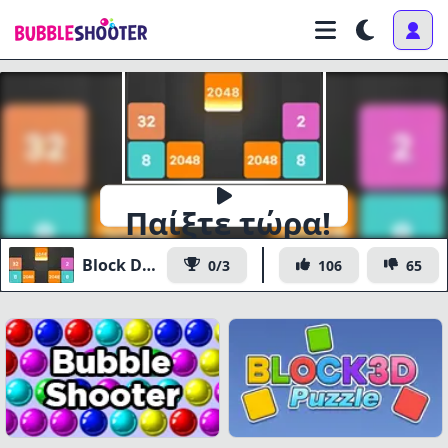
Παίξτε τώρα!
Block Dropping Merge
0/3
106
65