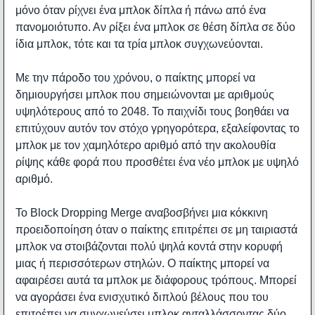
μόνο όταν ρίχνει ένα μπλοκ δίπλα ή πάνω από ένα
πανομοιότυπο. Αν ρίξει ένα μπλοκ σε θέση δίπλα σε δύο
ίδια μπλοκ, τότε και τα τρία μπλοκ συγχωνεύονται.
Με την πάροδο του χρόνου, ο παίκτης μπορεί να
δημιουργήσει μπλοκ που σημειώνονται με αριθμούς
υψηλότερους από το 2048. Το παιχνίδι τους βοηθάει να
επιτύχουν αυτόν τον στόχο γρηγορότερα, εξαλείφοντας το
μπλοκ με τον χαμηλότερο αριθμό από την ακολουθία
ρίψης κάθε φορά που προσθέτει ένα νέο μπλοκ με υψηλό
αριθμό.
Το Block Dropping Merge αναβοσβήνει μια κόκκινη
προειδοποίηση όταν ο παίκτης επιτρέπει σε μη ταιριαστά
μπλοκ να στοιβάζονται πολύ ψηλά κοντά στην κορυφή
μιας ή περισσότερων στηλών. Ο παίκτης μπορεί να
αφαιρέσει αυτά τα μπλοκ με διάφορους τρόπους. Μπορεί
να αγοράσει ένα ενισχυτικό διπλού βέλους που του
επιτρέπει να συγχωνεύσει μπλοκ ανταλλάσσοντας δύο