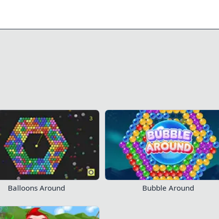
0/11
325
381
Παίξτε τώρα!
Balloons Around
Bubble Around