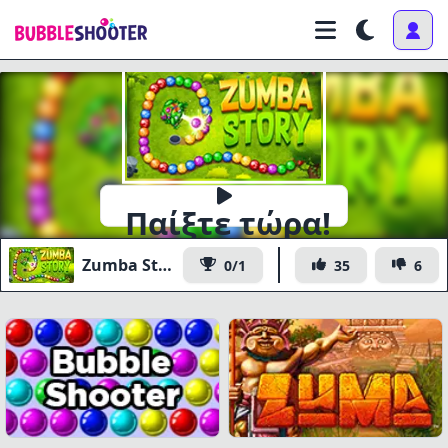
Παίξτε τώρα!
Zumba Story
0/1
35
6