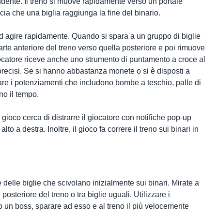
ondente. Il treno si muove rapidamente verso un portale
scia che una biglia raggiunga la fine del binario.
d agire rapidamente. Quando si spara a un gruppo di biglie
 parte anteriore del treno verso quella posteriore e poi rimuove
ocatore riceve anche uno strumento di puntamento a croce al
 precisi. Se si hanno abbastanza monete o si è disposti a
sare i potenziamenti che includono bombe a teschio, palle di
ano il tempo.
gioco cerca di distrarre il giocatore con notifiche pop-up
alto a destra. Inoltre, il gioco fa correre il treno sui binari in
e delle biglie che scivolano inizialmente sui binari. Mirate a
posteriore del treno o tra biglie uguali. Utilizzare i
 un boss, sparare ad esso e al treno il più velocemente