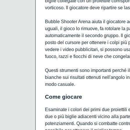
biglie collegate con un proiettile corrisp
vorticoso. Il giocatore deve ripartire se la
Bubble Shooter Arena aiuta il giocatore a
uguali, il gioco lo rimuove, fa rotolare la
automaticamente il secondo gruppo. Il gi
posto del cursore per ottenere i colpi più
vedere i video pubblicitari, si possono u
fuoco, razzi e fiocchi di neve che congel
Questi strumenti sono importanti perché il 
bianche sui risultati ottenuti nell'angolo in 
modo casuale.
Come giocare
Esaminate i colori dei primi due proiettili 
due o più biglie adiacenti vicino alla parte 
potenziamenti. Quando si combatte contro