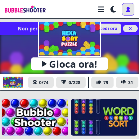
Non perdere i tuoi progressi!
Accedi ora
x
Gioca ora!
https://www.bubbleshooter.com/games/publish/hexa-
Copia
sort-puzzle/
Hexa Sort Puzzle
0/74
0/228
79
31