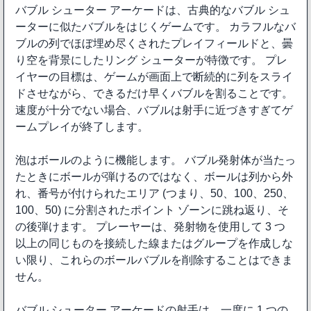
バブル シューター アーケードは、古典的なバブル シュ
ーターに似たバブルをはじくゲームです。 カラフルなバ
ブルの列でほぼ埋め尽くされたプレイフィールドと、曇
り空を背景にしたリング シューターが特徴です。 プレ
イヤーの目標は、ゲームが画面上で断続的に列をスライ
ドさせながら、できるだけ早くバブルを割ることです。
速度が十分でない場合、バブルは射手に近づきすぎてゲ
ームプレイが終了します。
泡はボールのように機能します。 バブル発射体が当たっ
たときにボールが弾けるのではなく、ボールは列から外
れ、番号が付けられたエリア (つまり、50、100、250、
100、50) に分割されたポイント ゾーンに跳ね返り、そ
の後弾けます。 プレーヤーは、発射物を使用して 3 つ
以上の同じものを接続した線またはグループを作成しな
い限り、これらのボールバブルを削除することはできま
せん。
バブル シューター アーケードの射手は、一度に 1 つの