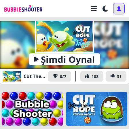
Şimdi Oyna!
Cut The Rope Magic
0/7
108
31