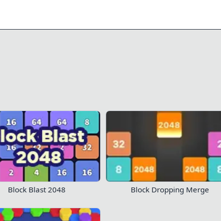
0/9
0/62
40
14
kaybetmeyin!
Şimdi oturum açın
Şimdi Oyna!
Block Blast 2048
Block Dropping Merge