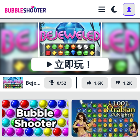
x
https://en.gameslol.net/data//bejeweled-
立即玩！
复制
hd//index.html
Bejeweled
0/52
1.6K
1.2K