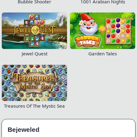
Bubble Shooter
1001 Arabian Nights
Jewel Quest
Garden Tales
Treasures Of The Mystic Sea
Bejeweled