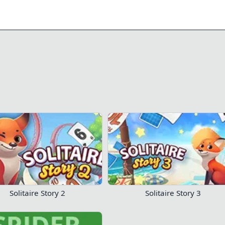
0/2
52
22
立即玩！
Solitaire Story 2
Solitaire Story 3