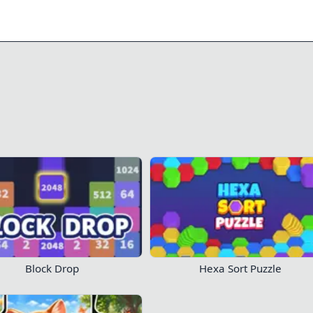
0/10
0/50
27
8
dine fremskridt!
Log ind nu
Spil nu!
Block Drop
Hexa Sort Puzzle