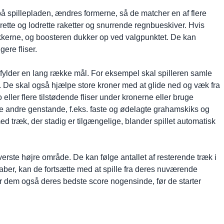
på spillepladen, ændres formerne, så de matcher en af flere
rette og lodrette raketter og snurrende regnbueskiver. Hvis
ikkerne, og boosteren dukker op ved valgpunktet. De kan
gere fliser.
pfylder en lang række mål. For eksempel skal spilleren samle
mer. De skal også hjælpe store kroner med at glide ned og væk fra
 eller flere tilstødende fliser under kronerne eller bruge
e andre genstande, f.eks. faste og ødelagte grahamskiks og
med træk, der stadig er tilgængelige, blander spillet automatisk
verste højre område. De kan følge antallet af resterende træk i
 taber, kan de fortsætte med at spille fra deres nuværende
ser dem også deres bedste score nogensinde, før de starter