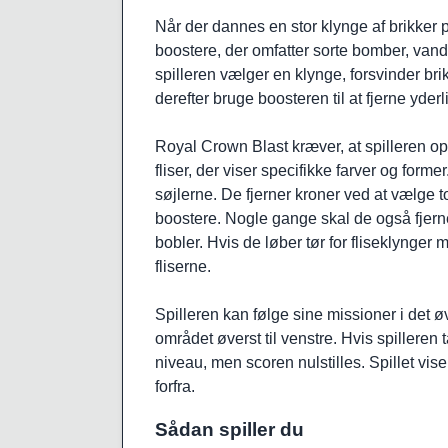
Når der dannes en stor klynge af brikker 
boostere, der omfatter sorte bomber, vand
spilleren vælger en klynge, forsvinder br
derefter bruge boosteren til at fjerne yderli
Royal Crown Blast kræver, at spilleren o
fliser, der viser specifikke farver og for
søjlerne. De fjerner kroner ved at vælge to
boostere. Nogle gange skal de også fjern
bobler. Hvis de løber tør for fliseklynger 
fliserne.
Spilleren kan følge sine missioner i det ø
området øverst til venstre. Hvis spilleren
niveau, men scoren nulstilles. Spillet vi
forfra.
Sådan spiller du