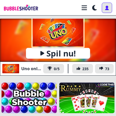
Spil nu!
Uno online
0/5
235
73