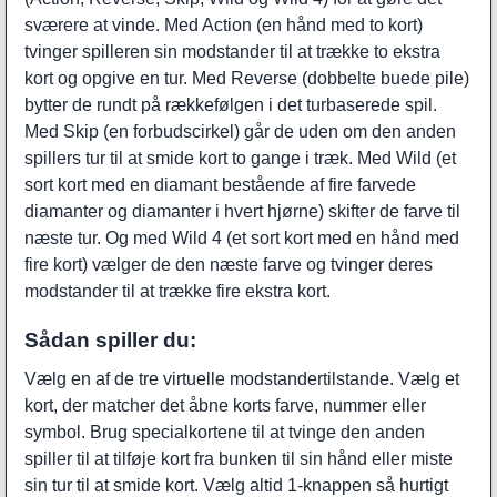
sværere at vinde. Med Action (en hånd med to kort)
tvinger spilleren sin modstander til at trække to ekstra
kort og opgive en tur. Med Reverse (dobbelte buede pile)
bytter de rundt på rækkefølgen i det turbaserede spil.
Med Skip (en forbudscirkel) går de uden om den anden
spillers tur til at smide kort to gange i træk. Med Wild (et
sort kort med en diamant bestående af fire farvede
diamanter og diamanter i hvert hjørne) skifter de farve til
næste tur. Og med Wild 4 (et sort kort med en hånd med
fire kort) vælger de den næste farve og tvinger deres
modstander til at trække fire ekstra kort.
Sådan spiller du:
Vælg en af de tre virtuelle modstandertilstande. Vælg et
kort, der matcher det åbne korts farve, nummer eller
symbol. Brug specialkortene til at tvinge den anden
spiller til at tilføje kort fra bunken til sin hånd eller miste
sin tur til at smide kort. Vælg altid 1-knappen så hurtigt