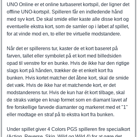
UNO Online er et online turbaseret kortspil, der ligner det
offline UNO-kortspil. Spilleren får en indledende hånd
med syv kort. De skal smide eller kaste alle disse kort og
eventuelle ekstra kort, som de samler op i løbet af spillet,
for at vinde mod en, to eller tre virtuelle modstandere.
Når det er spillerens tur, kaster de et kort baseret på
farven, tallet eller symbolet på et kort med billedsiden
opad til venstre for en bunke. Hvis de ikke har den rigtige
slags kort på hånden, trækker de et enkelt kort fra
bunken. Hvis kortet matcher det åbne kort, skal de smide
det væk. Hvis de ikke har et matchende kort, er det
modstanderens tur. Hvis de kun har ét kort tilbage, skal
de straks vælge en knap formet som en diamant lavet af
fire forskellige farvede diamanter og markeret med et "1"
eller modtage en straf på to ekstra kort fra bunken.
Under spillet giver 4 Colors PGS spilleren fire specialkort
(Action, Reverse, Skip, Wild og Wild 4) for at gøre det