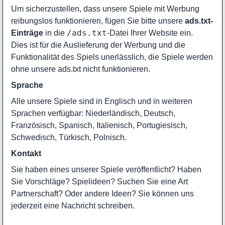
Um sicherzustellen, dass unsere Spiele mit Werbung
reibungslos funktionieren, fügen Sie bitte unsere
ads.txt-
/ads.txt
Einträge
in die
-Datei Ihrer Website ein.
Dies ist für die Auslieferung der Werbung und die
Funktionalität des Spiels unerlässlich, die Spiele werden
ohne unsere ads.txt nicht funktionieren.
Sprache
Alle unsere Spiele sind in Englisch und in weiteren
Sprachen verfügbar: Niederländisch, Deutsch,
Französisch, Spanisch, Italienisch, Portugiesisch,
Schwedisch, Türkisch, Polnisch.
Kontakt
Sie haben eines unserer Spiele veröffentlicht? Haben
Sie Vorschläge? Spielideen? Suchen Sie eine Art
Partnerschaft? Oder andere Ideen? Sie können uns
jederzeit eine
Nachricht schreiben.