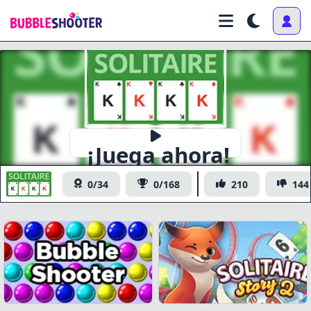
¡Juega ahora!
Solitaire
0/34
0/168
210
144