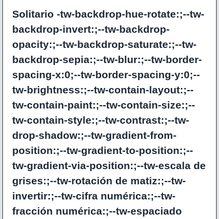
Solitario -tw-backdrop-hue-rotate:;--tw-
backdrop-invert:;--tw-backdrop-
opacity:;--tw-backdrop-saturate:;--tw-
backdrop-sepia:;--tw-blur:;--tw-border-
spacing-x:0;--tw-border-spacing-y:0;--
tw-brightness:;--tw-contain-layout:;--
tw-contain-paint:;--tw-contain-size:;--
tw-contain-style:;--tw-contrast:;--tw-
drop-shadow:;--tw-gradient-from-
position:;--tw-gradient-to-position:;--
tw-gradient-via-position:;--tw-escala de
grises:;--tw-rotación de matiz:;--tw-
invertir:;--tw-cifra numérica:;--tw-
fracción numérica:;--tw-espaciado