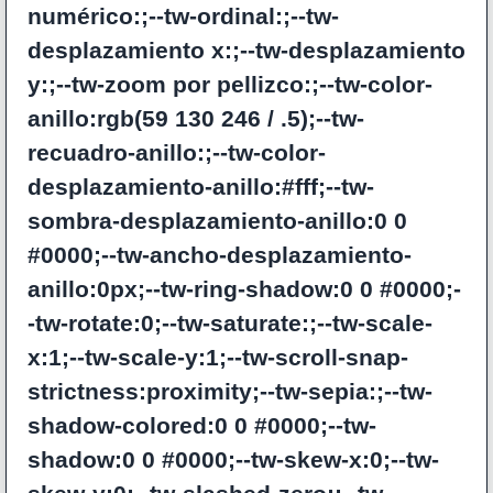
numérico:;--tw-ordinal:;--tw-
desplazamiento x:;--tw-desplazamiento
y:;--tw-zoom por pellizco:;--tw-color-
anillo:rgb(59 130 246 / .5);--tw-
recuadro-anillo:;--tw-color-
desplazamiento-anillo:#fff;--tw-
sombra-desplazamiento-anillo:0 0
#0000;--tw-ancho-desplazamiento-
anillo:0px;--tw-ring-shadow:0 0 #0000;-
-tw-rotate:0;--tw-saturate:;--tw-scale-
x:1;--tw-scale-y:1;--tw-scroll-snap-
strictness:proximity;--tw-sepia:;--tw-
shadow-colored:0 0 #0000;--tw-
shadow:0 0 #0000;--tw-skew-x:0;--tw-