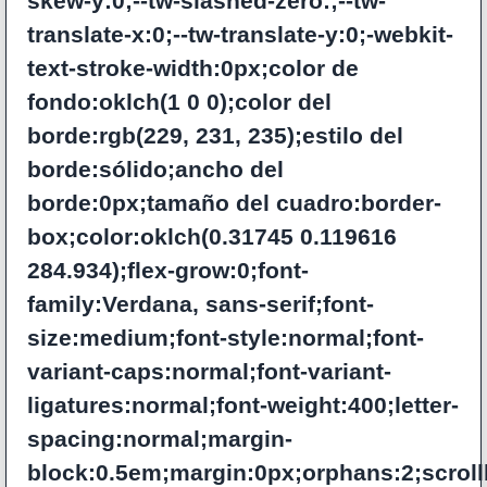
skew-y:0;--tw-slashed-zero:;--tw-
translate-x:0;--tw-translate-y:0;-webkit-
text-stroke-width:0px;color de
fondo:oklch(1 0 0);color del
borde:rgb(229, 231, 235);estilo del
borde:sólido;ancho del
borde:0px;tamaño del cuadro:border-
box;color:oklch(0.31745 0.119616
284.934);flex-grow:0;font-
family:Verdana, sans-serif;font-
size:medium;font-style:normal;font-
variant-caps:normal;font-variant-
ligatures:normal;font-weight:400;letter-
spacing:normal;margin-
block:0.5em;margin:0px;orphans:2;scroll