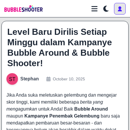
Level Baru Dirilis Setiap
Minggu dalam Kampanye
Bubble Around & Bubble
Shooter!
Stephan
October 10, 2025
Jika Anda suka meletuskan gelembung dan mengejar
skor tinggi, kami memiliki beberapa
berita yang
mengagumkan
untuk Anda! Baik
Bubble Around
maupun
Kampanye Penembak Gelembung
baru saja
mendapatkan pembaruan besar-besaran - dan
keseruannya belum akan berakhir dalam waktu dekat.