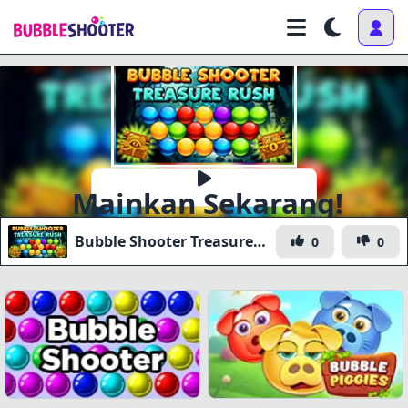
Mainkan Sekarang!
Bubble Shooter Treasure Rush
0
0