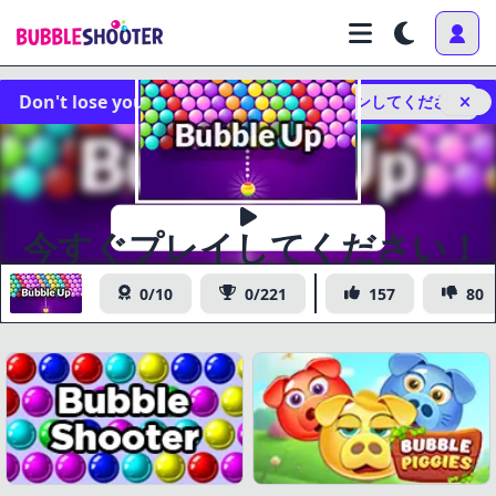
Don't lose your progress!
今すぐログインしてください
今すぐプレイしてください！
Bubble Up
0/10
0/221
157
80