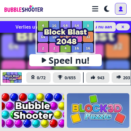
Verlies uw voortgang niet!
Meld u nu aan
x
Speel nu!
https://www.bubbleshooter.com/games/publish/block-
Kopiëren
blast-2048/
Block Blast 2048
0/72
0/655
943
203