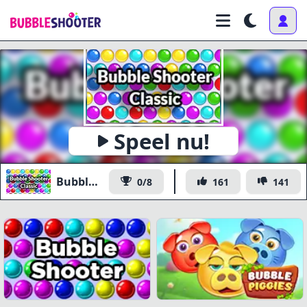
Speel nu!
Bubble Shooter Classic
0/8
161
141