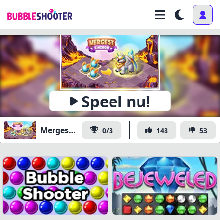
Speel nu!
Mergest Kingdom
0/3
148
53