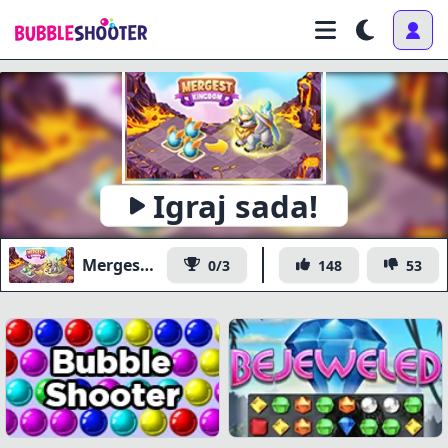
Igraj sada!
Mergest Kingdom
0/3
148
53