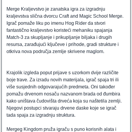
Merge Kraljevstvo je zanatska igra za izgradnju
kraljevstva slična dvorcu Craft and Magic School Merge.
Igrač pomaže liku po imenu Hog Rider da stvori
fantastično kraljevstvo koristeći mehaniku spajanja
Match-3 za skupljanje i prikupljanje biljaka i drugih
resursa, zarađujući ključeve i prihode, gradi strukture i
otkriva nova područja zemlje skrivene maglom.
Krajolik izgleda poput prijave s uzorkom dvije različite
boje trave. Za izradu novih materijala, igrač spaja tri ili
više susjednih odgovarajućih predmeta. Oni također
pomažu drvenom nosaču nazvanom brada od đumbira
kako uništava čudovišta drveća koja su naštetila zemlji.
Njegovi postupci stvaraju drvene daske koje se igrač
tada spaja za izgradnju struktura.
Mergeg Kingdom pruža igraču s puno korisnih alata i