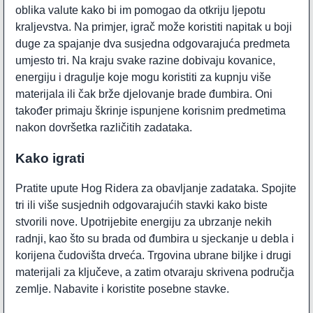
oblika valute kako bi im pomogao da otkriju ljepotu
kraljevstva. Na primjer, igrač može koristiti napitak u boji
duge za spajanje dva susjedna odgovarajuća predmeta
umjesto tri. Na kraju svake razine dobivaju kovanice,
energiju i dragulje koje mogu koristiti za kupnju više
materijala ili čak brže djelovanje brade đumbira. Oni
također primaju škrinje ispunjene korisnim predmetima
nakon dovršetka različitih zadataka.
Kako igrati
Pratite upute Hog Ridera za obavljanje zadataka. Spojite
tri ili više susjednih odgovarajućih stavki kako biste
stvorili nove. Upotrijebite energiju za ubrzanje nekih
radnji, kao što su brada od đumbira u sjeckanje u debla i
korijena čudovišta drveća. Trgovina ubrane biljke i drugi
materijali za ključeve, a zatim otvaraju skrivena područja
zemlje. Nabavite i koristite posebne stavke.