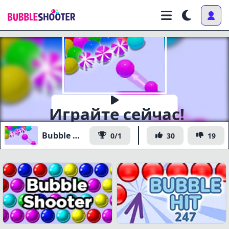
Играйте сейчас!
Bubble Game 3D
0/1
30
19