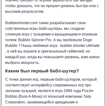
обычно требуют от игрока заработать три звезды,
чтобы доказать, что он прошел уровень быстро или с
высоким результатом.
Bubbleshooter.com также разрабатывает свои
собственные игры бабл-шутеры, мы создали
сложную игру с пузырями и вращающимся игровым
полем:
Bubble Spinner Pro
. А вы пробовали
Doge
Bubble
? Наша любимая игра -
bubble shooter ultimate
, в ней вы играете в оригинальный геймплей, но
каждый раз, когда вы повышаете уровень, вам нужно
выбрать мощность.
Каким был первый бабл-шутер?
С точки зрения игр, первым бабл-шутером, который
соответствует интерфейсу современных игр про
лопание пузырей, является игра 1994 года
Puzzle
Bobble
(Bust-A-Move) от японской компании Taito
Corporation, занимающейся аркадными и