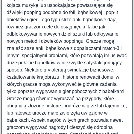
kojącą muzykę lub uspokajające powtarzające się
dźwięki popping podobne do folii bąbelkowej i pop-it
obiektów i gier. Tego typu strzelanki bąbelkowe dają
również graczom cele do osiągnięcia, takie jak
odblokowywanie nowych dzieł sztuki lub odkrywanie
nowych metod i dźwięków poppingu. Gracze mogą
znaleźć strzelanki bąbelkowe z dopalaczami match-3 i
innymi specjalnymi broniami, które pozwalają im usuwać
duże połacie bąbelków w niezwykle satysfakcjonujący
sposób. Niektóre gry oferują symulacje biznesowe,
kształtowanie krajobrazu i historie renowacji domu, w
których gracze mogą wykonywać te główne zadania
tylko poprzez wygrywanie gier pobocznych z bąbelkami.
Gracze mogą również wyruszać na przygody, które
obejmują złożone historie, podróże w grze lub tajemnice,
lub ratować urocze małe zwierzęta uwięzione w
bąbelkach. Aspekt nagród w tych grach pozwala nawet
graczom wygrywać nagrody i cieszyć się odrobiną