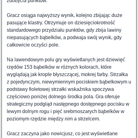
zdobycia punktów.
Gracz osiąga najwyższy wynik, kolejno zbijając duże
pasujące klastry. Otrzymuje on dziesięciokrotność
standardowego przydziału punktów, gdy zbija lawiny
niepasujących bąbelków, a podwaja swój wynik, gdy
całkowicie oczyści pole.
Na lawendowym polu gry wyświetlanych jest dziewięć
rzędów 153 bąbelków w różnych kolorach, które
wyglądają jak krople błyszczącej, mokrej farby. Strzałka
z pojedynczym, niewymiennym pociskiem bąbelkowym u
podstawy fioletowej strzałki wskaźnika spoczywa
częściowo poniżej dolnego środka pola. Gra oferuje
strategiczny podgląd następnego dostępnego pocisku w
lewym dolnym rogu i pięć srebrnoszarych bąbelków w
poziomym rzędzie między nim a strzelcem.
Gracz zaczyna jako nowicjusz, co jest wyświetlane