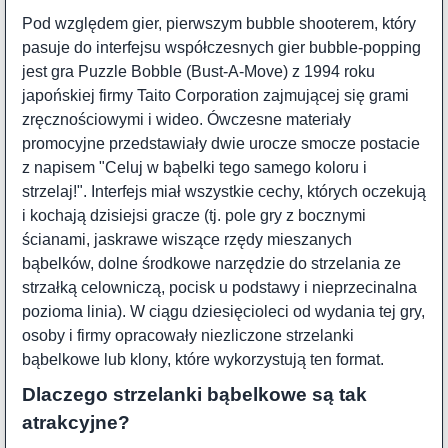
Pod względem gier, pierwszym bubble shooterem, który
pasuje do interfejsu współczesnych gier bubble-popping
jest gra
Puzzle Bobble
(Bust-A-Move) z 1994 roku
japońskiej firmy Taito Corporation zajmującej się grami
zręcznościowymi i wideo. Ówczesne materiały
promocyjne przedstawiały dwie urocze smocze postacie
z napisem "Celuj w bąbelki tego samego koloru i
strzelaj!". Interfejs miał wszystkie cechy, których oczekują
i kochają dzisiejsi gracze (tj. pole gry z bocznymi
ścianami, jaskrawe wiszące rzędy mieszanych
bąbelków, dolne środkowe narzędzie do strzelania ze
strzałką celowniczą, pocisk u podstawy i nieprzecinalna
pozioma linia). W ciągu dziesięcioleci od wydania tej gry,
osoby i firmy opracowały niezliczone strzelanki
bąbelkowe lub klony, które wykorzystują ten format.
Dlaczego strzelanki bąbelkowe są tak
atrakcyjne?