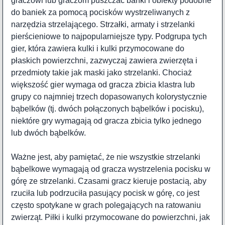
graczowi lub graczom puszczać bańki i obiekty podobne
do baniek za pomocą pocisków wystrzeliwanych z
narzędzia strzelającego. Strzałki, armaty i strzelanki
pierścieniowe to najpopularniejsze typy. Podgrupa tych
gier, która zawiera kulki i kulki przymocowane do
płaskich powierzchni, zazwyczaj zawiera zwierzęta i
przedmioty takie jak maski jako strzelanki. Chociaż
większość gier wymaga od gracza zbicia klastra lub
grupy co najmniej trzech dopasowanych kolorystycznie
bąbelków (tj. dwóch połączonych bąbelków i pocisku),
niektóre gry wymagają od gracza zbicia tylko jednego
lub dwóch bąbelków.
Ważne jest, aby pamiętać, że nie wszystkie strzelanki
bąbelkowe wymagają od gracza wystrzelenia pocisku w
górę ze strzelanki. Czasami gracz kieruje postacią, aby
rzuciła lub podrzuciła pasujący pocisk w górę, co jest
często spotykane w grach polegających na ratowaniu
zwierząt. Piłki i kulki przymocowane do powierzchni, jak