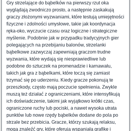
Gry strzelające do bąbelków na pierwszy rzut oka
wyglądają zwodniczo prosto, a następnie zaskakują
graczy złożonymi wyzwaniami, które testują umiejętności
fizyczne i zdolności umysłowe, takie jak koordynacja
ręka-oko, wyczucie czasu oraz logiczne i strategiczne
myślenie. Podobnie jak w przypadku tradycyjnych gier
polegających na przebijaniu balonów, strzelanki
bąbelkowe zazwyczaj zapewniają graczom trudne
wyzwania, które wydają się niesprawiedliwe lub
podobne do sztuczek na promenadzie i karnawału,
takich jak gra z bąbelkami, które toczą się zamiast
trzymać się po uderzeniu. Kiedy gracze pokonują te
przeszkody, często mają poczucie spełnienia. Zwykle
muszą też działać z ograniczeniami, które intensyfikują
ich doświadczenie, takimi jak wyjątkowo krótki czas,
ograniczone ruchy lub pociski, a nawet wysoka utrata
punktów lub nowe rzędy bąbelków dodane do pola po
strzale bez przebicia. Gracze, którzy szukają relaksu,
mogą znaleźć gry, które oferują wspaniałą grafikę i