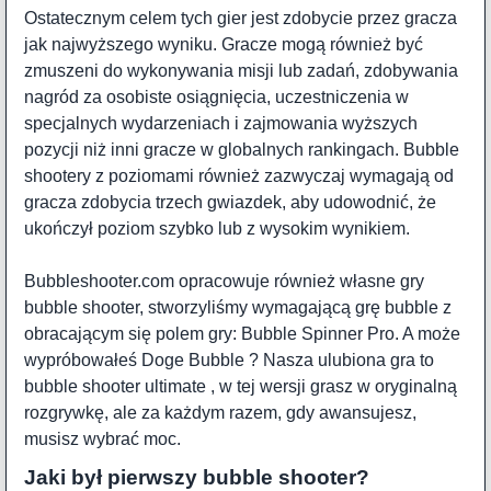
Ostatecznym celem tych gier jest zdobycie przez gracza
jak najwyższego wyniku. Gracze mogą również być
zmuszeni do wykonywania misji lub zadań, zdobywania
nagród za osobiste osiągnięcia, uczestniczenia w
specjalnych wydarzeniach i zajmowania wyższych
pozycji niż inni gracze w globalnych rankingach. Bubble
shootery z poziomami również zazwyczaj wymagają od
gracza zdobycia trzech gwiazdek, aby udowodnić, że
ukończył poziom szybko lub z wysokim wynikiem.
Bubbleshooter.com opracowuje również własne gry
bubble shooter, stworzyliśmy wymagającą grę bubble z
obracającym się polem gry:
Bubble Spinner Pro
. A może
wypróbowałeś
Doge Bubble
? Nasza ulubiona gra to
bubble shooter ultimate
, w tej wersji grasz w oryginalną
rozgrywkę, ale za każdym razem, gdy awansujesz,
musisz wybrać moc.
Jaki był pierwszy bubble shooter?