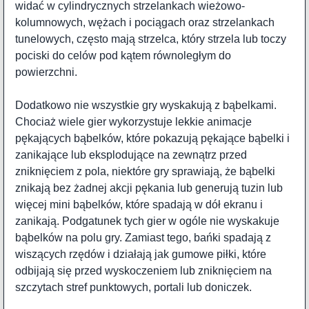
widać w cylindrycznych strzelankach wieżowo-
kolumnowych, wężach i pociągach oraz strzelankach
tunelowych, często mają strzelca, który strzela lub toczy
pociski do celów pod kątem równoległym do
powierzchni.
Dodatkowo nie wszystkie gry wyskakują z bąbelkami.
Chociaż wiele gier wykorzystuje lekkie animacje
pękających bąbelków, które pokazują pękające bąbelki i
zanikające lub eksplodujące na zewnątrz przed
zniknięciem z pola, niektóre gry sprawiają, że bąbelki
znikają bez żadnej akcji pękania lub generują tuzin lub
więcej mini bąbelków, które spadają w dół ekranu i
zanikają. Podgatunek tych gier w ogóle nie wyskakuje
bąbelków na polu gry. Zamiast tego, bańki spadają z
wiszących rzędów i działają jak gumowe piłki, które
odbijają się przed wyskoczeniem lub zniknięciem na
szczytach stref punktowych, portali lub doniczek.