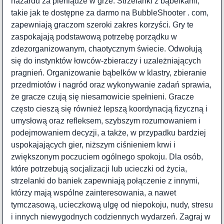
hazardu za pieniądze w grze. Strzelanki z bąbelkami,
takie jak te dostępne za darmo na BubbleShooter . com,
zapewniają graczom szeroki zakres korzyści. Gry te
zaspokajają podstawową potrzebę porządku w
zdezorganizowanym, chaotycznym świecie. Odwołują
się do instynktów łowców-zbieraczy i uzależniających
pragnień. Organizowanie bąbelków w klastry, zbieranie
przedmiotów i nagród oraz wykonywanie zadań sprawia,
że gracze czują się niesamowicie spełnieni. Gracze
często cieszą się również lepszą koordynacją fizyczną i
umysłową oraz refleksem, szybszym rozumowaniem i
podejmowaniem decyzji, a także, w przypadku bardziej
uspokajających gier, niższym ciśnieniem krwi i
zwiększonym poczuciem ogólnego spokoju. Dla osób,
które potrzebują socjalizacji lub ucieczki od życia,
strzelanki do baniek zapewniają połączenie z innymi,
którzy mają wspólne zainteresowania, a nawet
tymczasową, ucieczkową ulgę od niepokoju, nudy, stresu
i innych niewygodnych codziennych wydarzeń. Zagraj w