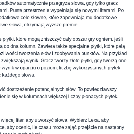
padków automatycznie przegryza słowa, gdy tylko gracz
ami. Puste przestrzenie wypełniają się nowymi literami. Po
dodatkowe cele słowne, które zapewniają mu dodatkowe
kowe słowa, otrzymają wyższe premie.
łytki, które mogą zniszczyć cały obszar gry ogniem, jeśli
rą do dna kolumn. Zawiera także specjalne płytki, które palą
ożliwości tworzenia słów i zdobywania punktów. Na przykład
, zwiększają wynik. Gracz tworzy złote płytki, gdy tworzą one
 wynik w oparciu o poziom, liczbę wykorzystanych płytek
ść każdego słowa.
twić dostrzeżenie potencjalnych słów. To powiedziawszy,
enie się w kolumnach większej liczby płonących płytek.
ub więcej liter, aby utworzyć słowa. Wybierz Lexa, aby
łce, aby ocenić, ile czasu może zająć przejście na następny