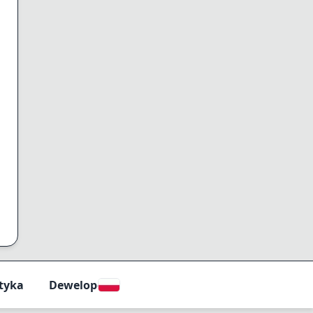
ityka
Deweloperzy