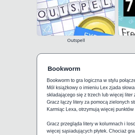
Outspell
Bookworm
Bookworm to gra logiczna w stylu połącze
Mól książkowy o imieniu Lex zjada słow
składającego się z trzech lub więcej lit
Gracz łączy litery za pomocą zielonych s
Karmiąc Lexa, otrzymują więcej punktów z
Gracz przegląda litery w kolumnach i los
więcej sąsiadujących płytek. Chociaż gra