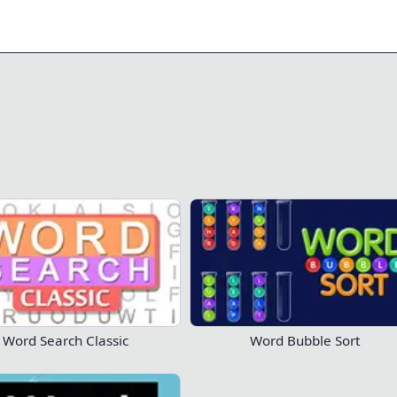
0/13
1.2K
432
Zagraj teraz!
Word Search Classic
Word Bubble Sort