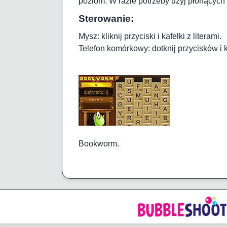
poziom. W razie potrzeby użyj płonących 
Sterowanie:
Mysz: kliknij przyciski i kafelki z literami.
Telefon komórkowy: dotknij przycisków i 
Bookworm.