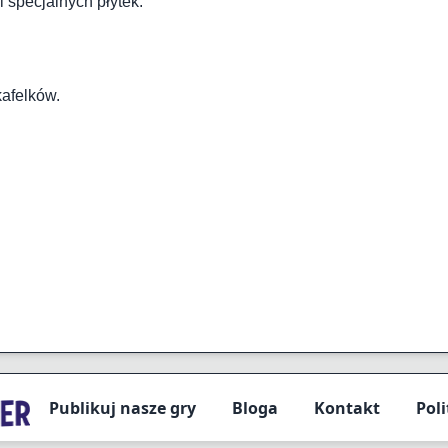
i specjalnych płytek.
kafelków.
Publikuj nasze gry
Bloga
Kontakt
Pol