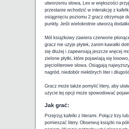
utworzeniu słowa, Lex w większości przy
przestanie wchodzić w interakcję z kafelk
osiągnięciu poziomu 2 gracz otrzymuje 
punkty. Jeśli wielokrotnie utworzą dodat
Mól książkowy zawiera czerwone płonące p
gracz nie użyje płytek, zanim kawałki dot
się dłużej i zapewniają jeszcze więcej m
zielone płytki, które pojawiają się losowo
pięcioliterowe słowa. Osiągają najwyższy
nagród, niedobór niektórych liter i długo
Gracz może także pomylić litery, aby uła
użycie tej opcji może spowodować pojawi
Jak grać:
Przejrzyj kafelki z literami. Połącz trzy l
pomieszać litery. Obserwuj książki na pó