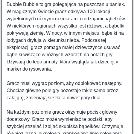
Bubble Bubble to gra polegająca na puszczaniu baniek.
W magicznym świecie gracz odkrywa 100 lokacji
wypełnionych różnymi rozmiarami i rodzajami bąbelków.
W niektórych regionach wszystko jest różowe, a bąbelki
pokrywają ziemię. W nocy, w innym miejscu, bąbelki na
łodygach dryfują w kierunku nieba. Podczas tej
eksploracji gracz pomaga małej dziewczynce usuwać
bąbelki wiszące w różnych wzorach na polach gry.
Używają do tego armaty, która wygląda jak dziecięcy
marker do rysowania.
Gracz musi wygrać poziom, aby odblokować następny.
Chociaż główne pole gry pozostaje takie samo przez
całą grę, zmieniają się tła, a nawet pory dnia.
Na każdym poziomie gracz otrzymuje pocisk główny i
dodatkowy. Gracz może wymieniać te pociski, aby
szybciej strzelać i zbijać skupiska bąbelków. Otrzymuje
również jasną, pikselową, kropkowaną linię celowania,