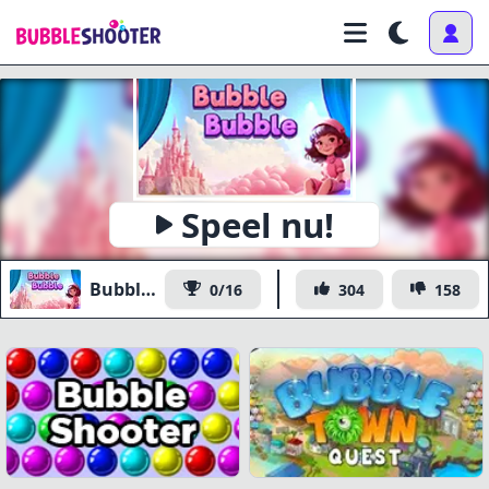
Speel nu!
Bubble Bubble
0/16
304
158