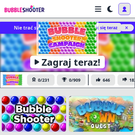
Nie trać swoich postępów!
Zaloguj się teraz
x
https://www.bubbleshooter.com/games/publish/bubble-
Kopia
Zagraj teraz!
shooter-campaign/
Bubble Shooter Campaign
0/231
0/909
646
18