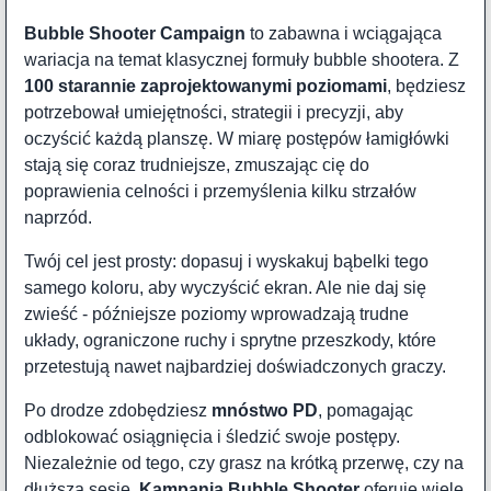
Bubble Shooter Campaign
to zabawna i wciągająca
wariacja na temat klasycznej formuły bubble shootera. Z
100 starannie zaprojektowanymi poziomami
, będziesz
potrzebował umiejętności, strategii i precyzji, aby
oczyścić każdą planszę. W miarę postępów łamigłówki
stają się coraz trudniejsze, zmuszając cię do
poprawienia celności i przemyślenia kilku strzałów
naprzód.
Twój cel jest prosty: dopasuj i wyskakuj bąbelki tego
samego koloru, aby wyczyścić ekran. Ale nie daj się
zwieść - późniejsze poziomy wprowadzają trudne
układy, ograniczone ruchy i sprytne przeszkody, które
przetestują nawet najbardziej doświadczonych graczy.
Po drodze zdobędziesz
mnóstwo PD
, pomagając
odblokować osiągnięcia i śledzić swoje postępy.
Niezależnie od tego, czy grasz na krótką przerwę, czy na
dłuższą sesję,
Kampania Bubble Shooter
oferuje wiele