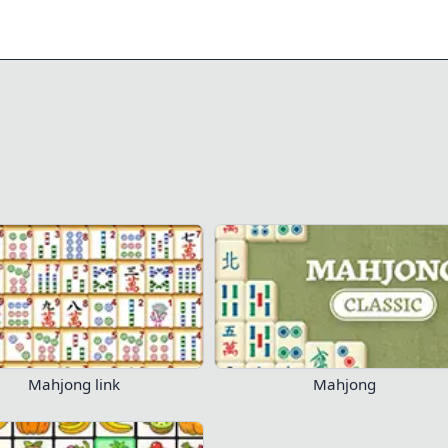
0/65
0/96
24
16
свой прогресс!
Войти сейчас
райте сейчас!
Mahjong link
Mahjong