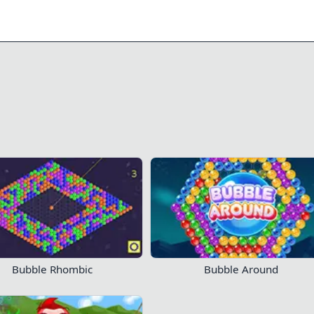
0/1
117
286
Jetzt spielen!
Bubble Rhombic
Bubble Around