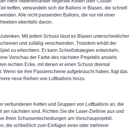
i oder mehr nebeneinander liegende Ketten oder Cluster
l treffen, verwandeln sich die Ballons in Blasen, die schnell
inden. Alle nicht passenden Ballons, die nur mit einer
schweben ebenfalls davon.
zulenken. Mit jedem Schuss lässt es Blasen unterschiedlicher
cheinen und zufällig verschwinden. Trotzdem erhält der
 Spiel zu erleichtern. Er kann Schießstrategien entwickeln,
eine Vorschau der Farbe des nächsten Projektils ansieht.
ren rechten Ecke, mit denen er einen Schuss dreimal
lt. Wenn sie ihre Passierscheine aufgebraucht haben, fügt das
rere neue Reihen von Luftballons hinzu.
er verbundenen Ketten und Gruppen von Luftballons an, die
 am nächsten sind. Richten Sie die Laser-Ziellinie aus und
 bei Ihren Schussentscheidungen am Vorschauprojektil.
n, die schließlich zum Einfügen einer oder mehrerer