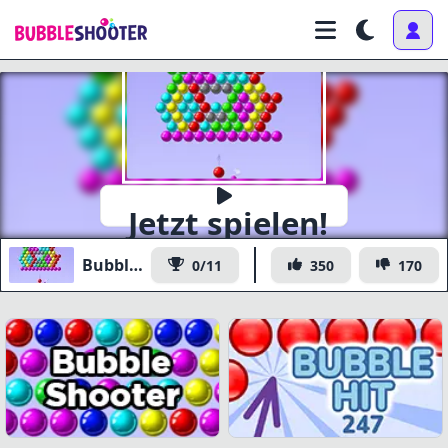
Jetzt spielen!
Bubble Level Classic
0/11
350
170