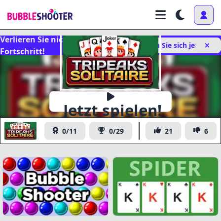
Verlieren Sie nicht Ihren
Melden Sie sich jetzt an
Fortschritt!
Jetzt spielen!
Tripeaks Solitaire
0/11
0/29
21
6