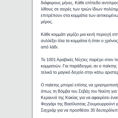
διάφορους μήνες. Κάθε επίπεδο αντιπροσ
λίθους σε σειρές των τριών ίδιων πολύτι
επιτρέπουν στα κομμάτια των αντικειμένω
μέρος.
Κάθε κομμάτι γεμίζει μια κενή περιοχή στ
συλλέξει όλα τα κομμάτια ή όταν ο χρόνος
από λάδι.
Το 1001 Αραβικές Νύχτες παρέχει στον π
κομματιών. Για παράδειγμα, αν ο παίκτης ε
τελικά το μαγικό δοχείο στην κάτω αριστ
Ο παίκτης μπορεί επίσης να χρησιμοποιήσ
όπως τη Βόμβα του Σεβάχ του Ναύτη για ν
Κεραυνό της Κακίας για να αφαιρέσει έν
Φεγγάρι της Βασίλισσας Ζουμουρρούντ γι
Σαχριάρ για να προσθέσει 30 δευτερόλεπ