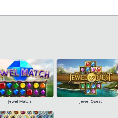
0/10
170
154
Παίξτε τώρα!
Jewel Match
Jewel Quest