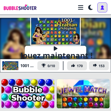
Jouez maintenant !
1001 Arabian Nights
0/10
170
153