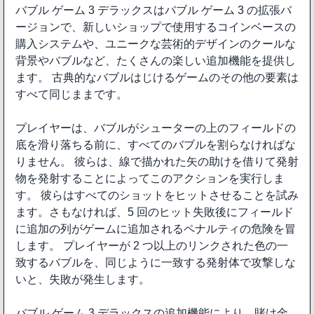
バブル ゲーム 3 デラックスはバブル ゲーム 3 の拡張バ
ージョンで、新しいショップで使用するコインベースの
購入システムや、ユニークな芸術的デザインのクールな
背景やバブルなど、たくさんの楽しい追加機能を提供し
ます。 古典的なバブルはじけるゲームのその他の要素は
すべて同じままです。
プレイヤーは、バブルがシューターの上のフィールドの
底を滑り落ちる前に、すべてのバブルを割らなければな
りません。 彼らは、線で描かれた矢の助けを借りて発射
物を発射することによってこのアクションを実行しま
す。 彼らはすべてのショットをヒットさせることを試み
ます。さもなければ、5 回のヒット失敗後にフィールド
に追加の列がゲームに追加されるペナルティの危険を冒
します。 プレイヤーが 2 つ以上のリンクされた色の一
致するバブルを、同じように一致する発射体で攻撃しな
いと、失敗が発生します。
バブル ゲーム 3 デラックスの追加機能により、賭け金