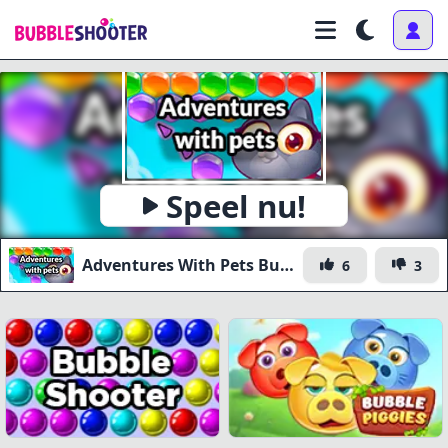
Speel nu!
Adventures With Pets Bubble Shooter
6
3