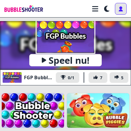
Speel nu!
FGP Bubble Shooter
0/1
7
5