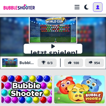
Jetzt spielen!
Bubble Shooter World Cup
0/3
100
954