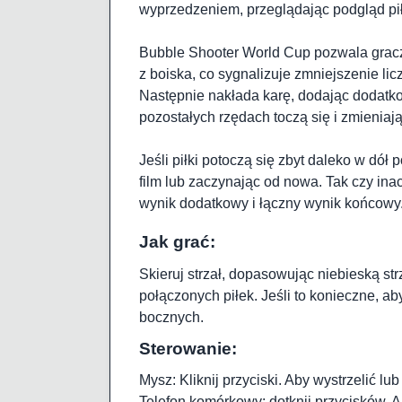
wyprzedzeniem, przeglądając podgląd pił
Bubble Shooter World Cup pozwala gracz
z boiska, co sygnalizuje zmniejszenie lic
Następnie nakłada karę, dodając dodatkow
pozostałych rzędach toczą się i zmieniają
Jeśli piłki potoczą się zbyt daleko w dó
film lub zaczynając od nowa. Tak czy inac
wynik dodatkowy i łączny wynik końcowy
Jak grać:
Skieruj strzał, dopasowując niebieską str
połączonych piłek. Jeśli to konieczne, ab
bocznych.
Sterowanie:
Mysz: Kliknij przyciski. Aby wystrzelić lu
Telefon komórkowy: dotknij przycisków. Aby