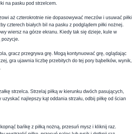
ki na pasku pod strzelcem.
owi aż czterokrotnie nie dopasowywać meczów i usuwać piłki
zby czterech białych bil na pasku z podglądem piłki nożnej.
y wiersz na górze ekranu. Kiedy tak się dzieje, kule w
 pozycje.
ł pola, gracz przegrywa grę. Mogą kontynuować grę, oglądając
zej, gra ujawnia liczbę przebitych do tej pory bąbelków, wynik,
.
załkę strzelca. Strzelaj piłką w kierunku dwóch pasujących,
y uzyskać najlepszy kąt oddania strzału, odbij piłkę od ścian
b kopnąć bańkę z piłką nożną, przesuń mysz i kliknij raz.
 wystrzelić piłkę, przesuń palec lub rysik i dotknij raz.