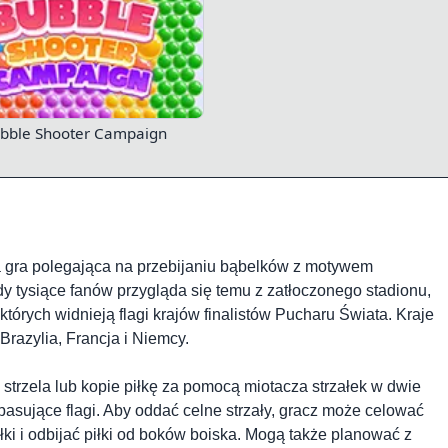
bble Shooter Campaign
a gra polegająca na przebijaniu bąbelków z motywem
dy tysiące fanów przygląda się temu z zatłoczonego stadionu,
których widnieją flagi krajów finalistów Pucharu Świata. Kraje
Brazylia, Francja i Niemcy.
 strzela lub kopie piłkę za pomocą miotacza strzałek w dwie
 pasujące flagi. Aby oddać celne strzały, gracz może celować
łki i odbijać piłki od boków boiska. Mogą także planować z