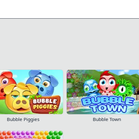
0/3
100
954
Zagraj teraz!
Bubble Piggies
Bubble Town