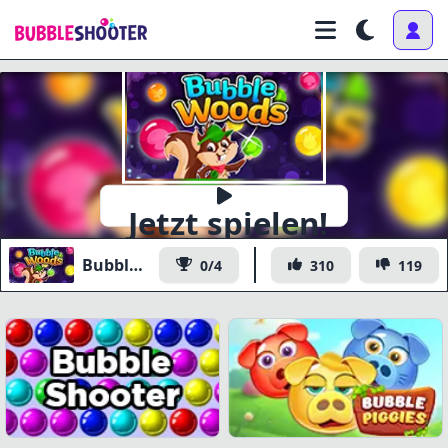
Jetzt spielen!
Bubble Woods
0/4
310
119