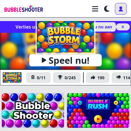
Verlies uw voortgang niet!
Meld u nu aan
Speel nu!
Bubble Storm
0/11
0/245
190
114