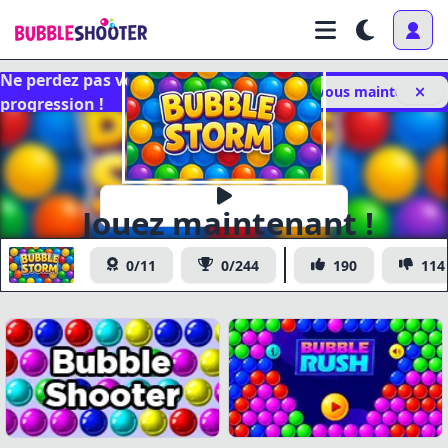
Ne perdez pas votre
Connectez vous maintenant
progression !
Jouez maintenant !
Bubble Storm
0/11
0/244
190
114