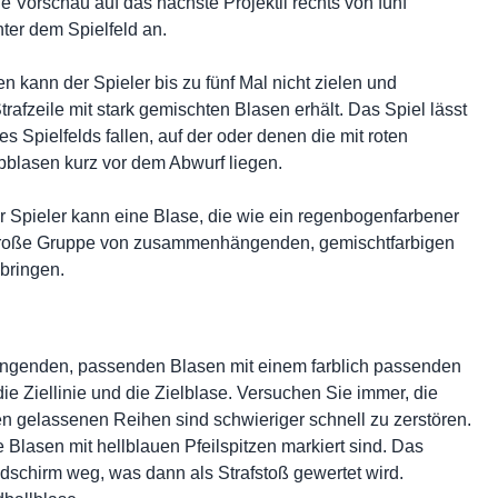
e Vorschau auf das nächste Projektil rechts von fünf
ter dem Spielfeld an.
 kann der Spieler bis zu fünf Mal nicht zielen und
rafzeile mit stark gemischten Blasen erhält. Das Spiel lässt
es Spielfelds fallen, auf der oder denen die mit roten
lbblasen kurz vor dem Abwurf liegen.
r Spieler kann eine Blase, die wie ein regenbogenfarbener
e große Gruppe von zusammenhängenden, gemischtfarbigen
bringen.
genden, passenden Blasen mit einem farblich passenden
die Ziellinie und die Zielblase. Versuchen Sie immer, die
len gelassenen Reihen sind schwieriger schnell zu zerstören.
 Blasen mit hellblauen Pfeilspitzen markiert sind. Das
Bildschirm weg, was dann als Strafstoß gewertet wird.