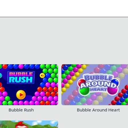
0/11
0/245
190
114
ren Fortschritt!
Melden Sie sich jetzt an
Jetzt spielen!
Bubble Rush
Bubble Around Heart