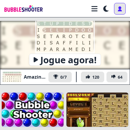
Jogue agora!
Amazing Word Search
0/7
120
64