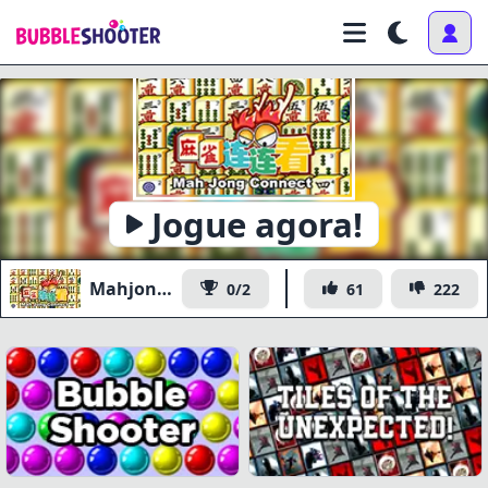
Jogue agora!
Mahjong Connect
0/2
61
222