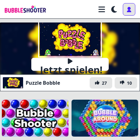
Jetzt spielen!
Puzzle Bobble
27
10