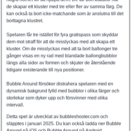
de skapar ett kluster med tre eller fler av samma färg. De
kan också ta bort icke-matchande som är anslutna till det
borttagna klustret.
Spelaren får tre istället för fyra gratispass som skyddar
dem mot straff för att de misslyckas med att skapa ett
kluster. Om de misslyckas med att ta bort ballonger tre
gånger visas en ny rad med blandade ballongbubblor
längs alla sidor av formen och skjuter de återstående
tidigare existerande till nya positioner.
Bubble Around försöker distrahera spelaren med en
dynamisk bakgrund fylld med bubblor i olika färger och
storlekar som dyker upp och försvinner med olika
intervall.
Detta spel är utvecklat av bubbleshooter.com och
släpptes i januari 2025. Du kan också ladda ner
Bubble
Around
på iOS och
Bubble Around
på Android.