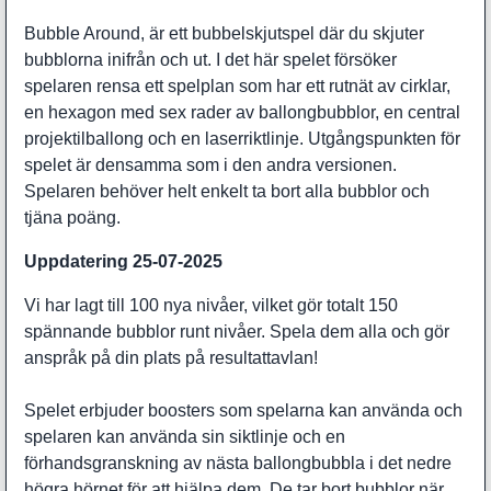
Bubble Around, är ett bubbelskjutspel där du skjuter
bubblorna inifrån och ut. I det här spelet försöker
spelaren rensa ett spelplan som har ett rutnät av cirklar,
en hexagon med sex rader av ballongbubblor, en central
projektilballong och en laserriktlinje. Utgångspunkten för
spelet är densamma som i den andra versionen.
Spelaren behöver helt enkelt ta bort alla bubblor och
tjäna poäng.
Uppdatering 25-07-2025
Vi har lagt till
100 nya nivåer
, vilket gör totalt 150
spännande bubblor runt nivåer. Spela dem alla och gör
anspråk på din plats på resultattavlan!
Spelet erbjuder boosters som spelarna kan använda och
spelaren kan använda sin siktlinje och en
förhandsgranskning av nästa ballongbubbla i det nedre
högra hörnet för att hjälpa dem. De tar bort bubblor när