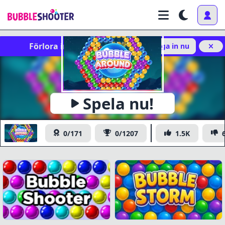
Förlora inte dina framsteg!
Logga in nu
x
Spela nu!
https://www.bubbleshooter.com/games/publish/bubble-
Kopiera
around/
Bubble Around
0/171
0/1207
1.5K