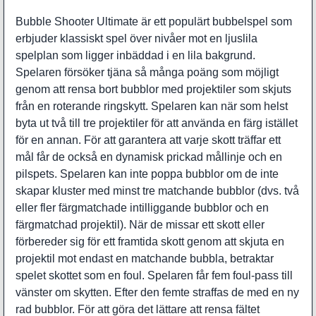
Bubble Shooter Ultimate är ett populärt bubbelspel som
erbjuder klassiskt spel över nivåer mot en ljuslila
spelplan som ligger inbäddad i en lila bakgrund.
Spelaren försöker tjäna så många poäng som möjligt
genom att rensa bort bubblor med projektiler som skjuts
från en roterande ringskytt. Spelaren kan när som helst
byta ut två till tre projektiler för att använda en färg istället
för en annan. För att garantera att varje skott träffar ett
mål får de också en dynamisk prickad mållinje och en
pilspets. Spelaren kan inte poppa bubblor om de inte
skapar kluster med minst tre matchande bubblor (dvs. två
eller fler färgmatchade intilliggande bubblor och en
färgmatchad projektil). När de missar ett skott eller
förbereder sig för ett framtida skott genom att skjuta en
projektil mot endast en matchande bubbla, betraktar
spelet skottet som en foul. Spelaren får fem foul-pass till
vänster om skytten. Efter den femte straffas de med en ny
rad bubblor. För att göra det lättare att rensa fältet