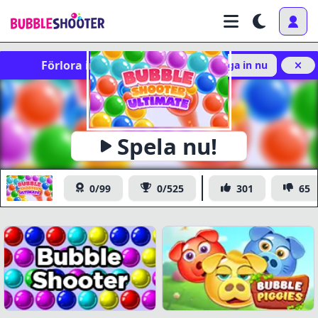
Förlora inte dina framsteg!
Logga in nu
x
Spela nu!
https://www.bubbleshooter.com/games/publish/bubble-
Kopiera
shooter-ultimate/
Bubble Shooter Ultimate
0/99
0/525
301
65